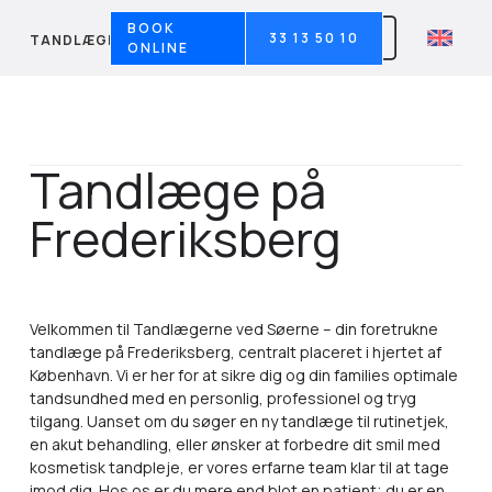
BOOK
33 13 50 10
TANDLÆGERNE VED SØERNE
ONLINE
Tandlæge på
Frederiksberg
Velkommen til Tandlægerne ved Søerne – din foretrukne
tandlæge på Frederiksberg, centralt placeret i hjertet af
København. Vi er her for at sikre dig og din families optimale
tandsundhed med en personlig, professionel og tryg
tilgang. Uanset om du søger en ny tandlæge til rutinetjek,
en akut behandling, eller ønsker at forbedre dit smil med
kosmetisk tandpleje, er vores erfarne team klar til at tage
imod dig. Hos os er du mere end blot en patient; du er en