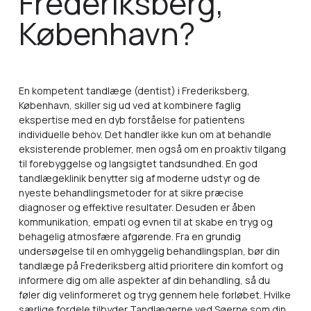
Frederiksberg,
København?
En kompetent tandlæge (dentist) i Frederiksberg,
København, skiller sig ud ved at kombinere faglig
ekspertise med en dyb forståelse for patientens
individuelle behov. Det handler ikke kun om at behandle
eksisterende problemer, men også om en proaktiv tilgang
til forebyggelse og langsigtet tandsundhed. En god
tandlægeklinik benytter sig af moderne udstyr og de
nyeste behandlingsmetoder for at sikre præcise
diagnoser og effektive resultater. Desuden er åben
kommunikation, empati og evnen til at skabe en tryg og
behagelig atmosfære afgørende. Fra en grundig
undersøgelse til en omhyggelig behandlingsplan, bør din
tandlæge på Frederiksberg altid prioritere din komfort og
informere dig om alle aspekter af din behandling, så du
føler dig velinformeret og tryg gennem hele forløbet. Hvilke
særlige fordele tilbyder Tandlægerne ved Søerne som din