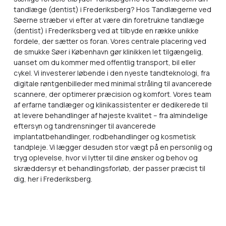
tandlæge (dentist) i Frederiksberg? Hos Tandlægerne ved
Søerne stræber vi efter at være din foretrukne tandlæge
(dentist) i Frederiksberg ved at tilbyde en række unikke
fordele, der sætter os foran. Vores centrale placering ved
de smukke Søer i København gør klinikken let tilgængelig,
uanset om du kommer med offentlig transport, bil eller
cykel. Vi investerer løbende i den nyeste tandteknologi, fra
digitale røntgenbilleder med minimal stråling til avancerede
scannere, der optimerer præcision og komfort. Vores team
af erfarne tandlæger og klinikassistenter er dedikerede til
at levere behandlinger af højeste kvalitet – fra almindelige
eftersyn og tandrensninger til avancerede
implantatbehandlinger, rodbehandlinger og kosmetisk
tandpleje. Vi lægger desuden stor vægt på en personlig og
tryg oplevelse, hvor vi lytter til dine ønsker og behov og
skræddersyr et behandlingsforløb, der passer præcist til
dig, her i Frederiksberg.