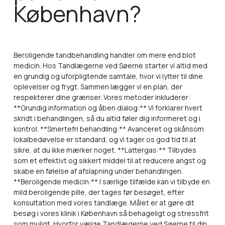
København?
Beroligende tandbehandling handler om mere end blot
medicin. Hos Tandlægerne ved Søerne starter vi altid med
en grundig og uforpligtende samtale, hvor vi lytter til dine
oplevelser og frygt. Sammen lægger vi en plan, der
respekterer dine grænser. Vores metoder inkluderer:
**Grundig information og åben dialog:** Vi forklarer hvert
skridt i behandlingen, så du altid føler dig informeret og i
kontrol. **Smertefri behandling:** Avanceret og skånsom
lokalbedøvelse er standard, og vi tager os god tid til at
sikre, at du ikke mærker noget. **Lattergas:** Tilbydes
som et effektivt og sikkert middel til at reducere angst og
skabe en følelse af afslapning under behandlingen.
**Beroligende medicin:** I særlige tilfælde kan vi tilbyde en
mild beroligende pille, der tages før besøget, efter
konsultation med vores tandlæge. Målet er at gøre dit
besøg i vores klinik i København så behageligt og stressfrit
som muligt. Hvorfor vælge Tandlægerne ved Søerne til din