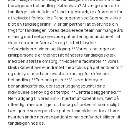
beroligende behandling i København? At vælge den rette
tandlæge, når du lider af tandlægeskræk, er afgørende for
et vellykket forløb. Hos Tandlægerne ved Søerne er vi ikke
blot en tandlægeklinik; vi er din partner i at overvinde din
frygt for tandlægen. Vores dedikerede team har mange års
erfaring med netop nervøse patienter og er uddannet i at
skabe en atmosfære af ro og tillid. Vi tilbyder:
**Specialiseret viden og tilgang:** Vores tandlæger og
klinikpersonale er trænet i at håndtere tandlægeskræk
med den største omsorg. **Moderne faciliteter:** Vores
klinik i København er indrettet med fokus på patientkomfort
og udstyret med den nyeste teknologi for skånsom
behandling. **Personlig plan:** Vi skræddersyr et
behandlingsforløb, der tager udgangspunkt i dine
individuelle behov og dit tempo. **Central beliggenhed:**
Nem adgang til vores klinik i hjertet af København, tæt på
offentlig transport, gør dit besøg så bekvemt som muligt.
Læs gerne vores positive patientanmeldelser for at høre,
hvordan andre nervøse patienter har genfundet tilliden til
tandlægen hos os.