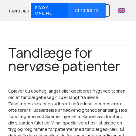
BOOK
33 13 50 10
TANDLÆGERNE VED SØERNE
ONLINE
Tandlæge for
nervøse patienter
Oplever du ubehag, angst eller decideret frygt ved tanken
om et tandlægebesøg? Du er langt fra alene.
Tandlægeskræk er en udbredt udfordring, der desværre
ofte fører til udsættelse af nødvendig tandbehandling. Hos
Tandlægerne ved Søerne i hjertet af København forstår vi
din situation fuldt ud. Vi har specialiseret os i at skabe en
tryg og rolig ramme for patienter med tandlægeskræk, så
du kan få den behandling, du fortjener, uden unødig angst.