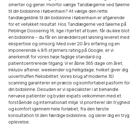
smerter og gener. Hvorfor vælge Tandlægerne ved Søerne
til din bidskinne i København? At vælge den rette
tandlægeklinik til din bidskinne i København er afgørende
for et vellykket resultat. Hos Tandlægerne ved Søerne på
Peblinge Dossering 16, lige i hjertet af byen, får du ikke blot
en bidskinne – du får en skræddersyet løsning leveret med
ekspertise og omsorg. Med over 20 års erfaring og en
imponerende 4.8/5 stjerners rating på Google, er vi
anerkendt for vores høje faglige standard og
patientcentrerede tilgang. Vi er åbne 365 dage om året,
inklusiv aftener, weekender og helligdage, hvilket giver dig
uovertruffen fleksibilitet. Vores brug af moderne 3D
scanning garanterer en præcis og komfortabel pasform for
din bidskinne. Desuden er vi specialister i at behandle
nervøse patienter og byder expats velkommen med et
forstående og internationalt miljø. Vi prioriterer din tryghed
og komfort igennem hele forløbet, fra den første
konsultation til den færdige bidskinne, og sikrer dig en tryg
oplevelse.