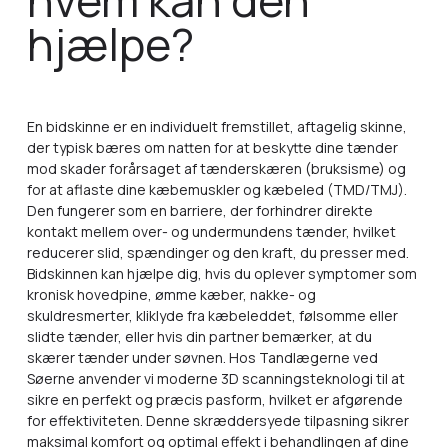
hjælpe?
En bidskinne er en individuelt fremstillet, aftagelig skinne,
der typisk bæres om natten for at beskytte dine tænder
mod skader forårsaget af tænderskæren (bruksisme) og
for at aflaste dine kæbemuskler og kæbeled (TMD/TMJ).
Den fungerer som en barriere, der forhindrer direkte
kontakt mellem over- og undermundens tænder, hvilket
reducerer slid, spændinger og den kraft, du presser med.
Bidskinnen kan hjælpe dig, hvis du oplever symptomer som
kronisk hovedpine, ømme kæber, nakke- og
skuldresmerter, kliklyde fra kæbeleddet, følsomme eller
slidte tænder, eller hvis din partner bemærker, at du
skærer tænder under søvnen. Hos Tandlægerne ved
Søerne anvender vi moderne 3D scanningsteknologi til at
sikre en perfekt og præcis pasform, hvilket er afgørende
for effektiviteten. Denne skræddersyede tilpasning sikrer
maksimal komfort og optimal effekt i behandlingen af dine