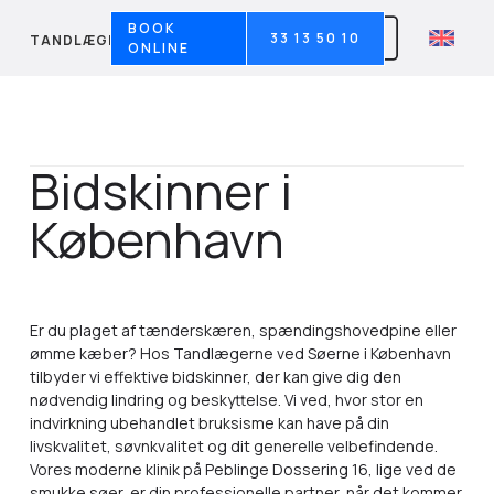
BOOK
33 13 50 10
TANDLÆGERNE VED SØERNE
ONLINE
Bidskinner i
København
Er du plaget af tænderskæren, spændingshovedpine eller
ømme kæber? Hos Tandlægerne ved Søerne i København
tilbyder vi effektive bidskinner, der kan give dig den
nødvendig lindring og beskyttelse. Vi ved, hvor stor en
indvirkning ubehandlet bruksisme kan have på din
livskvalitet, søvnkvalitet og dit generelle velbefindende.
Vores moderne klinik på Peblinge Dossering 16, lige ved de
smukke søer, er din professionelle partner, når det kommer