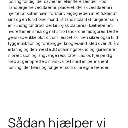
løsning for dig, der savner en eller flere tænder. Hos
Tandlægerne ved Søerne, placeret idyllisk ved Søerne i
hjertet af København, forstår vi vigtigheden af et fuldendt
smil og en funktionel mund. Et tandimplantat fungerer som
en kunstig tandrod, der kirurgisk placeres i kæbebenet,
hvorefter en smuk og naturtro tandkrone fastgøres. Dette
genskaber ikke blot dit smil æstetisk, men sikrer også fuld
tyggefunktion og forebygger knoglesvind. Med over 20 års
erfaring og den nyeste 3D scanningsteknologi garanterer
vi præcision og langvarige resultater. Lad os hjælpe dig
med at genoprette din livskvalitet med en permanent
løsning, der føles og fungerer som dine egne tænder.
Sådan hjælper vi