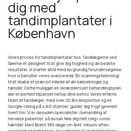
dig med
tandimplantater i
København
Vores proces for tandimplantater hos Tandlægerne ved
Søerne er designet til at give dig tryghed og de bedste
resultater. Vi starter altid med en grundig forundersøgelse,
hvor vi benytter vores avancerede 3D scanningsteknologi
til at skabe et præcist billede af din kæbeknogle og
tænder. Dette muliggør en skræddersyet behandlingsplan,
der er perfekt tilpasset netop dine behov. Vores erfarne
team af tandlæger, med over 20 års ekspertise og en
Google-rating på 4.8/5 stjerner, guider dig trygt gennem
hvert trin. Vi er desuden specialister i behandling af
nervøse patienter, så du kan føle dig helt rolig i vores
hænder. Med åbent 365 dage om året, inklusiv aften,
weekend og helligdage, er vi altid klar til at imødekomme