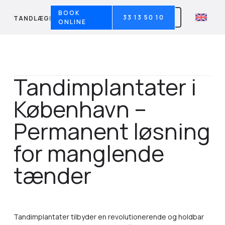
BOOK
33 13 50 10
TANDLÆGERNE VED SØERNE
ONLINE
Tandimplantater i
København –
Permanent løsning
for manglende
tænder
Tandimplantater tilbyder en revolutionerende og holdbar